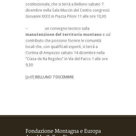
costituzionale, che si terrà a
Belluno sabato 7
dicembre
nella Sala Muccin del Centro congressi
Giovanni XXIII in Piazza Piloni 11 alle
ore 10,30
– un convegno tecnico sulla
manutenzione del territorio montano
e sul
contributo che possono fornire le comunità
locali che, con qualificati esperti, si terrà a
Cortina dì Ampezzo sabato 14 dicembre
nella
“Ciasa de Ra Regoles” in Via del Parco 1 alle
ore
9,30
[pdf]
BELLUNO 7 DICEMBRE