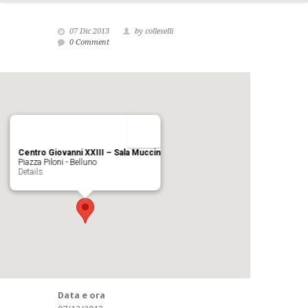
07 Dic 2013
by colleselli
0 Comment
Centro Giovanni XXIII – Sala Muccin
Piazza Piloni - Belluno
Details
Data e ora