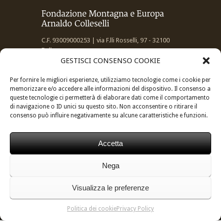
C.F. 93009000253 | via F.lli Rosselli, 97 - 32100
Belluno
GESTISCI CONSENSO COOKIE
Per fornire le migliori esperienze, utilizziamo tecnologie come i cookie per
memorizzare e/o accedere alle informazioni del dispositivo. Il consenso a
queste tecnologie ci permetterà di elaborare dati come il comportamento
Informativa privacy:
Privacy Policy
di navigazione o ID unici su questo sito. Non acconsentire o ritirare il
consenso può influire negativamente su alcune caratteristiche e funzioni.
Accetta
Made by
Larin
Nega
Visualizza le preferenze
Politica dei cookie
Privacy Policy