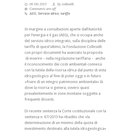
06 Ott 2013
by colleselli
Comments are off
AEG
,
Servizio idrico
,
tariffa
In margine a consultazioni aperte dall’Autorità
per l’energia e il gas (AEG), che si occupa anche
del servizio idrico integrato, sulla disciplina delle
tariffe di quest’ultimo, la Fondazione Colleselli
con propri documenti ha avanzato la proposta
di inserire – nella regolazione tariffaria – anche
il riconoscimento dei costi ambientali connessi
con la tutela della
risorsa idrica dal punto di vista
idrogeologico
al fine di poter oggi e in futuro
«fruire di un integro patrimonio ambientale» là
dove la risorsa si genera, ovvero quasi
prevalentemente in zone montane soggette a
frequenti dissesti.
Di recente sentenza la Corte costituzionale con la
sentenza n. 67/2013 ha ribadito che «la
determinazione di un minimo della quota di
investimento destinato alla tutela idrogeologica»